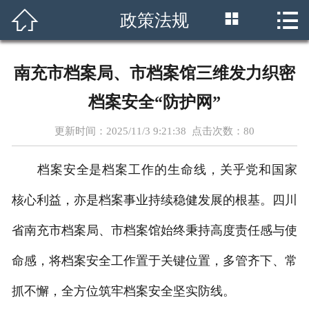




政策法规
首页
关于我们
南充市档案局、市档案馆三维发力织密
政策法规
档案安全“防护网”
档案教育
更新时间：2025/11/3 9:21:38 点击次数：
80
档案职称
档案安全是档案工作的生命线，关乎党和国家
师资团队
核心利益，亦是档案事业持续稳健发展的根基。四川
省南充市档案局、市档案馆始终秉持高度责任感与使
学员风采
命感，将档案安全工作置于关键位置，多管齐下、常
就业指南
抓不懈，全方位筑牢档案安全坚实防线。
在线学习